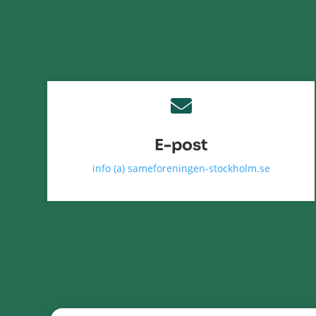

E-post
info (a) sameforeningen-stockholm.se