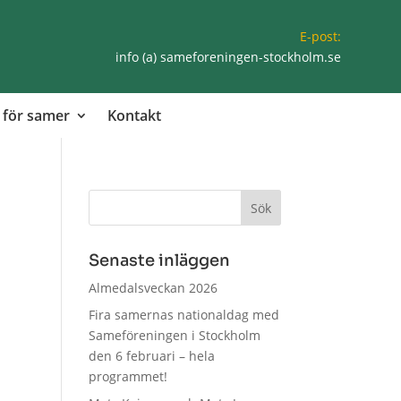
E-post:
info (a) sameforeningen-stockholm.se
 för samer
Kontakt
Senaste inläggen
Almedalsveckan 2026
Fira samernas nationaldag med
Sameföreningen i Stockholm
den 6 februari – hela
programmet!