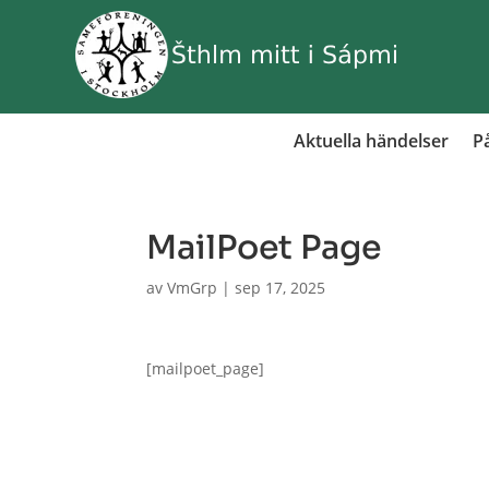
Aktuella händelser
På
MailPoet Page
av
VmGrp
|
sep 17, 2025
[mailpoet_page]