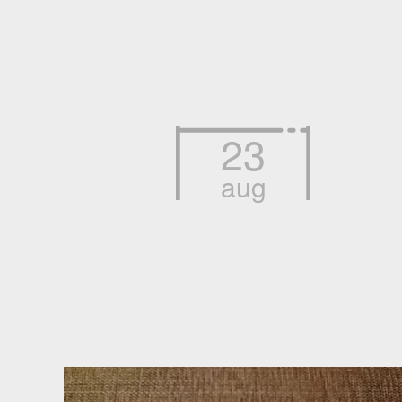
23
aug