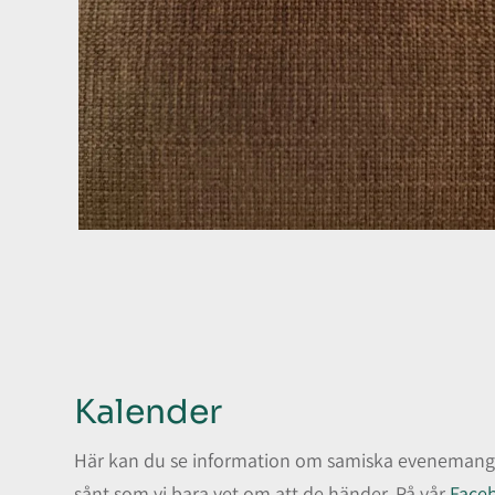
Kalender
Här kan du se information om samiska evenemang i
sånt som vi bara vet om att de händer. På vår
Face