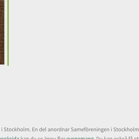
 Stockholm. En del anordnar Sameföreningen i Stockholm i
booksida
kan du se ännu fler
evenemang.
Du kan också få e