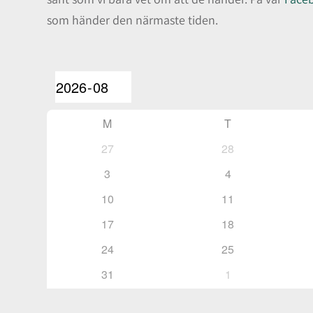
som händer den närmaste tiden.
M
T
27
28
3
4
10
11
17
18
24
25
31
1