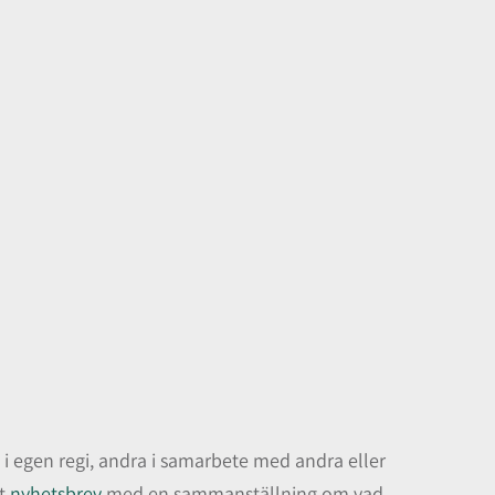
 egen regi, andra i samarbete med andra eller
tt
nyhetsbrev
med en sammanställning om vad