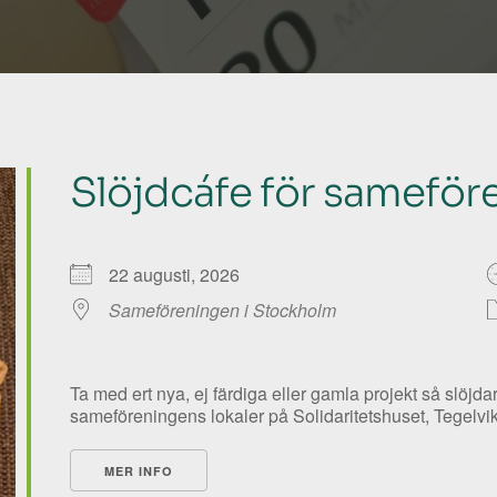
Slöjdcáfe för samefö
22 augusti, 2026
Sameföreningen i Stockholm
Ta med ert nya, ej färdiga eller gamla projekt så slöjd
sameföreningens lokaler på Solidaritetshuset, Tegelviks
MER INFO