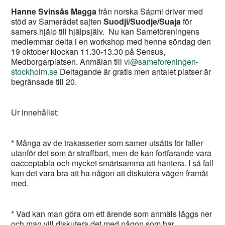
Hanne Svinsås Magga
från norska Sápmi driver med
stöd av Samerådet sajten
Suodji/Suodje/Suaja
för
samers hjälp till hjälpsjälv. Nu kan Sameföreningens
medlemmar delta i en workshop med henne söndag den
19 oktober klockan 11.30-13.30 på Sensus,
Medborgarplatsen. Anmälan till
vl@sameforeningen-
stockholm.se
Deltagande är gratis men antalet platser är
begränsade till 20.
Ur innehållet:
* Många av de trakasserier som samer utsätts för faller
utanför det som är straffbart, men de kan fortfarande vara
oacceptabla och mycket smärtsamma att hantera. I så fall
kan det vara bra att ha någon att diskutera vägen framåt
med.
* Vad kan man göra om ett ärende som anmäls läggs ner
och man vill diskutera det med någon som har