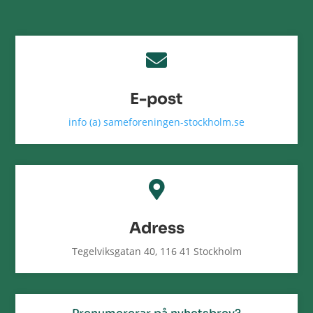

E-post
info (a) sameforeningen-stockholm.se

Adress
Tegelviksgatan 40, 116 41 Stockholm