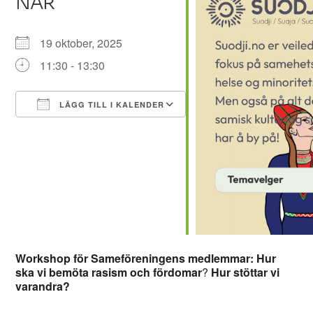
NÄR
19 oktober, 2025
11:30 - 13:30
LÄGG TILL I KALENDER
Ladda ner ICS
Google Kalender
iCalendar
Office 365
Outlook Live
Workshop för Sameföreningens medlemmar: Hur
ska vi bemöta rasism och fördomar
?
Hur stöttar vi
varandra?