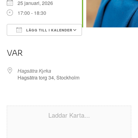
25 januari, 2026
17:00 - 18:30
LÄGG TILL I KALENDER
Ladda ner ICS
Google Kalender
iCalendar
Office 365
Outlook Live
VAR
Hagsätra Kyrka
Hagsätra torg 34, Stockholm
Laddar Karta...