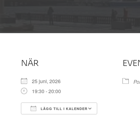
NÄR
EVE
25 juni, 2026
Pol
19:30 - 20:00
LÄGG TILL I KALENDER
Ladda ner ICS
Google Kalender
iCalendar
Office 365
Outlook Live