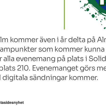
lm kommer även i år delta på A
rampunkter som kommer kunna se
r alla evenemang på plats i Solid
 plats 210. Evenemanget görs m
l digitala sändningar kommer.
stasidesnyhet