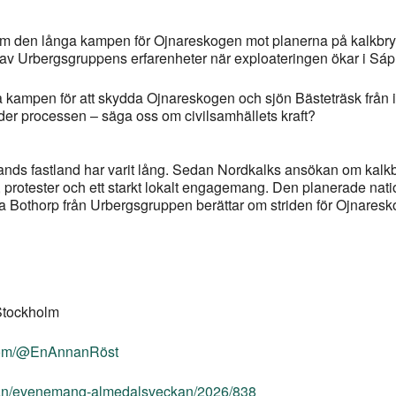
om den långa kampen för Ojnareskogen mot planerna på kalkbry
a av Urbergsgruppens erfarenheter när exploateringen ökar i Sá
a kampen för att skydda Ojnareskogen och sjön Bästeträsk från i
er processen – säga oss om civilsamhällets kraft?
nds fastland har varit lång. Sedan Nordkalks ansökan om kalkbr
protester och ett starkt lokalt engagemang. Den planerade nati
fia Bothorp från Urbergsgruppen berättar om striden för Ojnar
Stockholm
om/@EnAnnanRöst
ckan/evenemang-almedalsveckan/2026/838