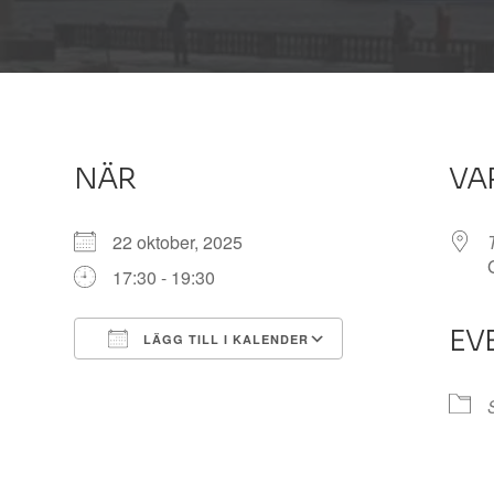
NÄR
VA
22 oktober, 2025
17:30 - 19:30
EV
LÄGG TILL I KALENDER
Ladda ner ICS
Google Kalender
iCalendar
Office 365
Outlook Live