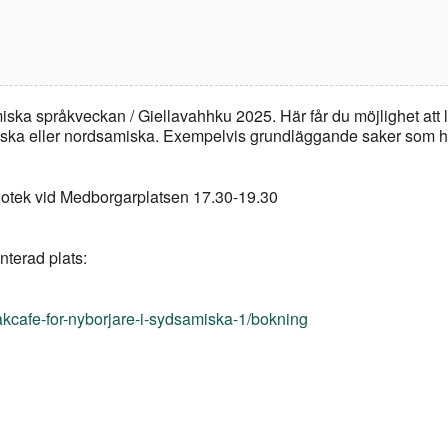
iska språkveckan / Giellavahhku 2025. Här får du möjlighet att 
iska eller nordsamiska. Exempelvis grundläggande saker som hu
iotek vid Medborgarplatsen 17.30-19.30
nterad plats:
akcafe-for-nyborjare-i-sydsamiska-1/bokning