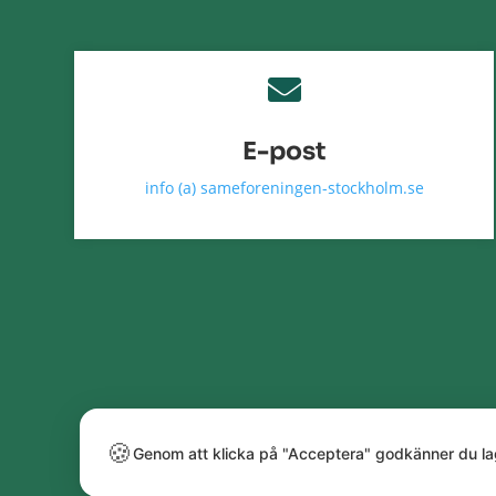

E-post
info (a) sameforeningen-stockholm.se
🍪
Genom att klicka på "Acceptera" godkänner du la