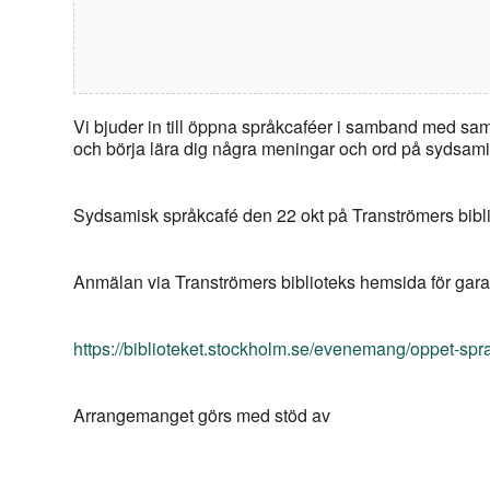
Vi bjuder in till öppna språkcaféer i samband med sam
och börja lära dig några meningar och ord på sydsam
Sydsamisk språkcafé den 22 okt på Tranströmers bibl
Anmälan via Tranströmers biblioteks hemsida för gara
https://biblioteket.stockholm.se/evenemang/oppet-spr
Arrangemanget görs med stöd av