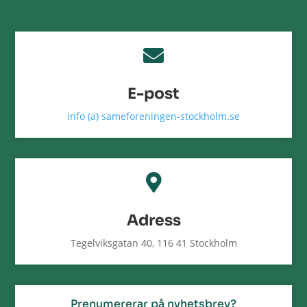

E-post
info (a) sameforeningen-stockholm.se

Adress
Tegelviksgatan 40, 116 41 Stockholm
Prenumererar på nyhetsbrev?