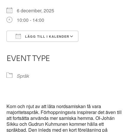
6 december, 2025
10:00 - 14:00
LÄGG TILL I KALENDER
Ladda ner ICS
Google Kalender
iCalendar
Office 365
Outlook Live
EVENT TYPE
Språk
Kom och njut av att låta nordsamiskan få vara
majoritetsspråk. Förhoppningsvis inspirerar det även till
att fortsätta använda mer samiska hemma. Ol-Johán
Sikku och Gudrun Kuhmunen kommer hålla ett
språkbad. Den inleds med en kort föreläsning på