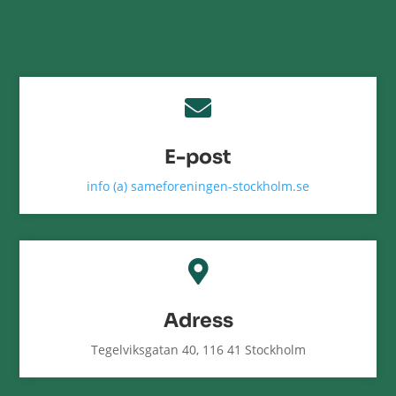

E-post
info (a) sameforeningen-stockholm.se

Adress
Tegelviksgatan 40, 116 41 Stockholm