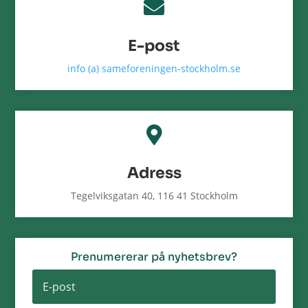

E-post
info (a) sameforeningen-stockholm.se

Adress
Tegelviksgatan 40, 116 41 Stockholm
Prenumererar på nyhetsbrev?