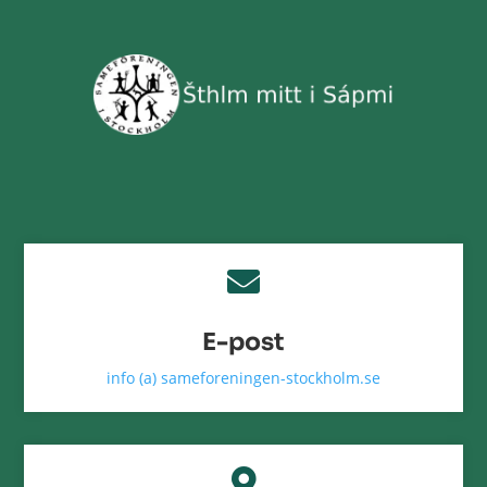

E-post
info (a) sameforeningen-stockholm.se
